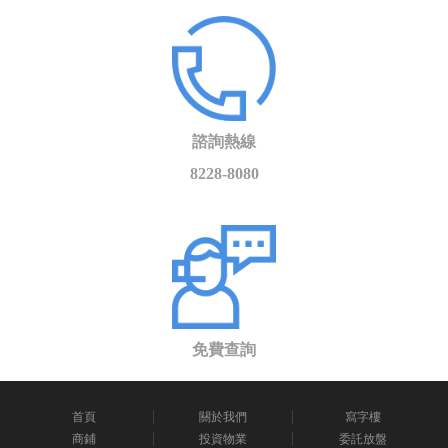
諮詢熱線
8228-8080
免費查詢
首頁
關於我們
寫字樓
商鋪
投資物業
委託放盤