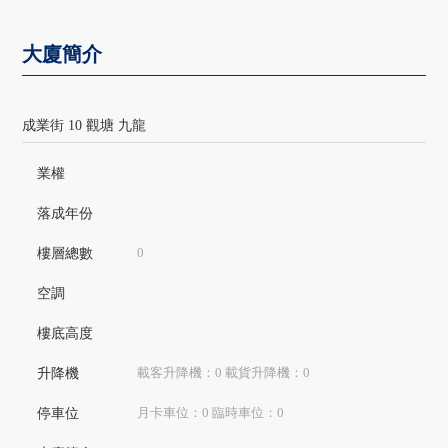
大廈簡介
成業街 10 觀塘 九龍
業權
落成年份
0
樓層總數
空調
樓底高度
載客升降機：0 載貨升降機：0
升降機
月卡車位：0 臨時車位：0
停車位