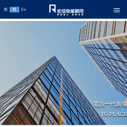
简
繁
En
Toggl
電訊一代廣場
TG PLACE