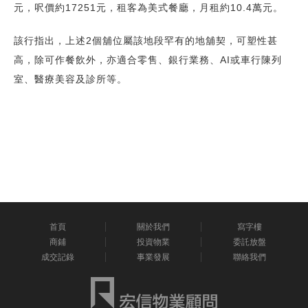
元，呎價約17251元，租客為美式餐廳，月租約10.4萬元。
該行指出，上述2個舖位屬該地段罕有的地舖契，可塑性甚
高，除可作餐飲外，亦適合零售、銀行業務、AI或車行陳列
室、醫療美容及診所等。
首頁
關於我們
寫字樓
商鋪
投資物業
委託放盤
成交記錄
事業發展
聯絡我們