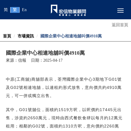
简
繁
En
Toggl
返回首頁
首頁
市場資訊
國際企業中心相連地舖叫價4910萬
國際企業中心相連地舖叫價4910萬
來源：信報 日期：2025-04-17
中原(工商舖)商舖部表示，荃灣國際企業中心3期地下G01號
及G02號相連地舖，以連租約形式放售，意向價共約4910萬
元，可一併或獨立出售。
其中，G01號舖位，面積約1519方呎，以呎價約17445元出
售，涉資約2650萬元，現時由西式餐飲食肆以每月約12萬元
租用；相鄰的G02號，面積約1310方呎，意向價約2260萬