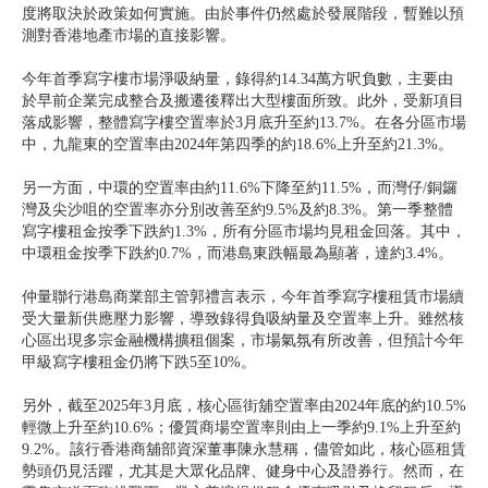
度將取決於政策如何實施。由於事件仍然處於發展階段，暫難以預
測對香港地產市場的直接影響。
今年首季寫字樓市場淨吸納量，錄得約14.34萬方呎負數，主要由
於早前企業完成整合及搬遷後釋出大型樓面所致。此外，受新項目
落成影響，整體寫字樓空置率於3月底升至約13.7%。在各分區市場
中，九龍東的空置率由2024年第四季的約18.6%上升至約21.3%。
另一方面，中環的空置率由約11.6%下降至約11.5%，而灣仔/銅鑼
灣及尖沙咀的空置率亦分別改善至約9.5%及約8.3%。第一季整體
寫字樓租金按季下跌約1.3%，所有分區市場均見租金回落。其中，
中環租金按季下跌約0.7%，而港島東跌幅最為顯著，達約3.4%。
仲量聯行港島商業部主管郭禮言表示，今年首季寫字樓租賃市場續
受大量新供應壓力影響，導致錄得負吸納量及空置率上升。雖然核
心區出現多宗金融機構擴租個案，市場氣氛有所改善，但預計今年
甲級寫字樓租金仍將下跌5至10%。
另外，截至2025年3月底，核心區街舖空置率由2024年底的約10.5%
輕微上升至約10.6%；優質商場空置率則由上一季約9.1%上升至約
9.2%。該行香港商舖部資深董事陳永慧稱，儘管如此，核心區租賃
勢頭仍見活躍，尤其是大眾化品牌、健身中心及證券行。然而，在