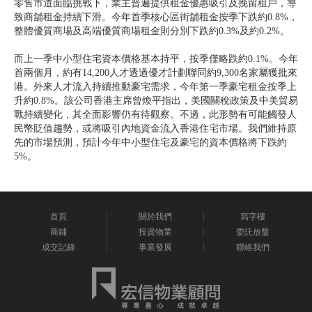
零售市道面臨挑戰下，業主普遍提供租金優惠吸引及挽留租戶，導
致商舖租金持續下滑。今年首季核心區街舖租金按季下跌約0.8%，
整體優質商場及高端優質商場租金則分別下跌約0.3%及約0.2%。
而上一季中小型住宅資本價格基本持平，按季僅略跌約0.1%。今年
首兩個月，約有14,200人才透過優才計劃聯同約9,300名家屬獲批來
港。外來人才流入持續推動豪宅需求，今年第一季豪宅租金按季上
升約0.8%。該公司香港主席曾煥平指出，美國關稅政策及中美貿易
戰持續變化，其全面影響仍有待觀察。不過，此形勢有可能觸發人
民幣貶值趨勢，或將吸引內地資金流入香港住宅市場。我們維持原
先的市場預測，預計今年中小型住宅及豪宅的資本價格將下跌約
5%。
首頁
關於我們
寫字樓
商鋪
投資物業
委託放盤
成交記錄
事業發展
聯絡我們