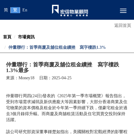
简
繁
En
Toggl
返回首頁
首頁
市場資訊
仲量聯行：首季商廈及舖位租金續挫 寫字樓跌1.3%
仲量聯行：首季商廈及舖位租金續挫 寫字樓跌
1.3%最多
來源：Money18 日期：2025-04-25
仲量聯行周四(24日)發表的《2025年第一季市場概覽》報告指出，
受到市場需求減弱及新供應龐大等因素影響，大部分香港商業及住
宅物業的資本價格及租金於今年第一季持續下跌，僅豪宅租金於過
去3個月錄得升幅。而商廈及商舖租賃活動及住宅買賣交投則保持
活躍。
該公司研究部資深董事鍾楚如指出，美國關稅對宏觀經濟的影響程