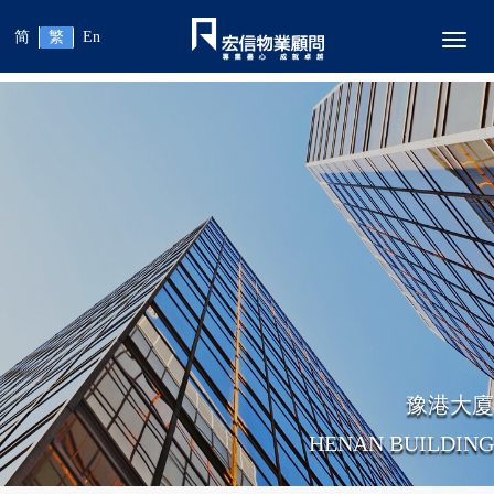
简
繁
En
Toggl
豫港大廈
HENAN BUILDING