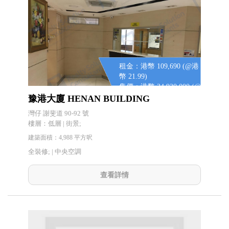
租金：港幣 109,690 (@港
幣 21.99)
售價：港幣 34,920,000 (@
港幣 7,000)
豫港大廈 HENAN BUILDING
灣仔 謝斐道 90-92 號
樓層：低層 | 街景;
建築面積：4,988 平方呎
全裝修; |
中央空調
查看詳情