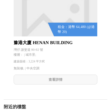
租金：港幣 64,480 (@港
幣 20)
豫港大廈 HENAN BUILDING
灣仔 謝斐道 90-92 號
樓層： | 城市景;
建築面積：3,224 平方呎
無裝修; |
中央空調
查看詳情
附近的樓盤