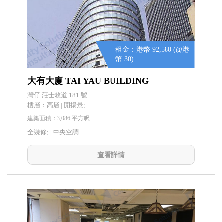
租金：港幣 92,580 (@港
幣 30)
大有大廈 TAI YAU BUILDING
灣仔 莊士敦道 181 號
樓層：高層 | 開揚景;
建築面積：3,086 平方呎
全裝修; |
中央空調
查看詳情