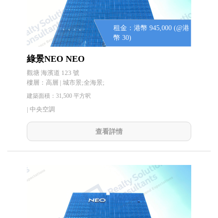
租金：港幣 945,000 (@港
幣 30)
綠景NEO NEO
觀塘 海濱道 123 號
樓層：高層 | 城市景;全海景;
建築面積：31,500 平方呎
|
中央空調
查看詳情