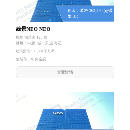
租金：港幣 362,270 (@港
幣 31)
綠景NEO NEO
觀塘 海濱道 123 號
樓層：中層 | 城市景;全海景;
建築面積：11,686 平方呎
無裝修; |
中央空調
查看詳情