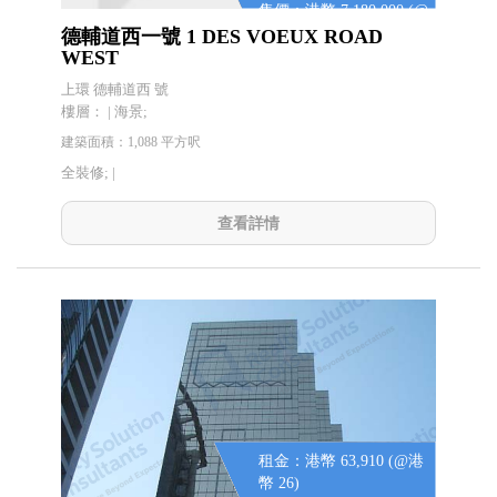
售價：港幣 7,180,000 (@
港幣 6,600)
德輔道西一號 1 DES VOEUX ROAD
WEST
上環 德輔道西 號
樓層： | 海景;
建築面積：1,088 平方呎
全裝修; |
查看詳情
租金：港幣 63,910 (@港
幣 26)