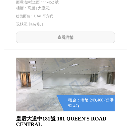
西環 德輔道西 444-452 號
樓層：高層 | 大廈景;
建築面積：1,341 平方呎
現狀況/無裝修; |
查看詳情
租金：港幣 249,400 (@港
幣 42)
皇后大道中181號 181 QUEEN'S ROAD
CENTRAL