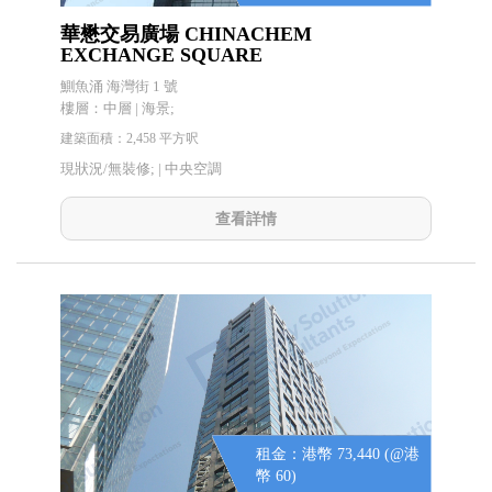
華懋交易廣場 CHINACHEM
EXCHANGE SQUARE
鰂魚涌 海灣街 1 號
樓層：中層 | 海景;
建築面積：2,458 平方呎
現狀況/無裝修; |
中央空調
查看詳情
租金：港幣 73,440 (@港
幣 60)