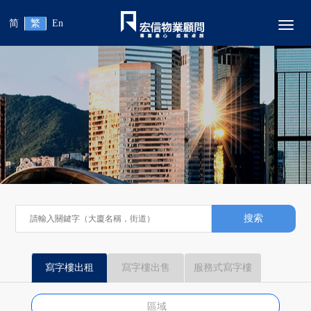
简
繁
En
Toggl
搜索
寫字樓出租
寫字樓出售
服務式寫字樓