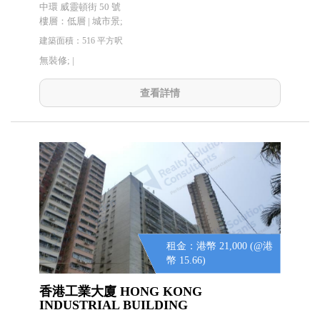
中環 威靈頓街 50 號
樓層：低層 | 城市景;
建築面積：516 平方呎
無裝修; |
查看詳情
租金：港幣 21,000 (@港
幣 15.66)
香港工業大廈 HONG KONG
INDUSTRIAL BUILDING