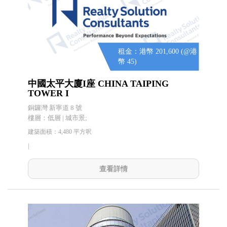
租金：港幣 201,600 (@港
幣 45)
中國太平大廈I座 CHINA TAIPING
TOWER I
銅鑼灣 新寧道 8 號
樓層：低層 | 城市景;
建築面積：4,480 平方呎
|
查看詳情