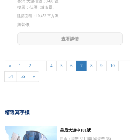
葵涌 大連排道 58-66 號
樓層：低層 | 城市景;
建築面積：10,453 平方呎
無裝修; |
查看詳情
«
1
2
...
4
5
6
7
8
9
10
...
54
55
»
精選寫字樓
皇后大道中181號
租金：港幣 321,100 (@港幣 38)