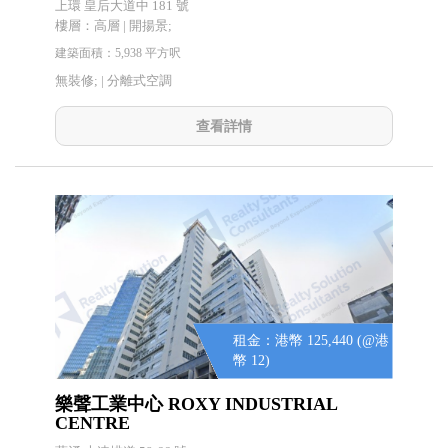
上環 皇后大道中 181 號
樓層：高層 | 開揚景;
建築面積：5,938 平方呎
無裝修; |
分離式空調
查看詳情
租金：港幣 125,440 (@港
幣 12)
樂聲工業中心 ROXY INDUSTRIAL
CENTRE