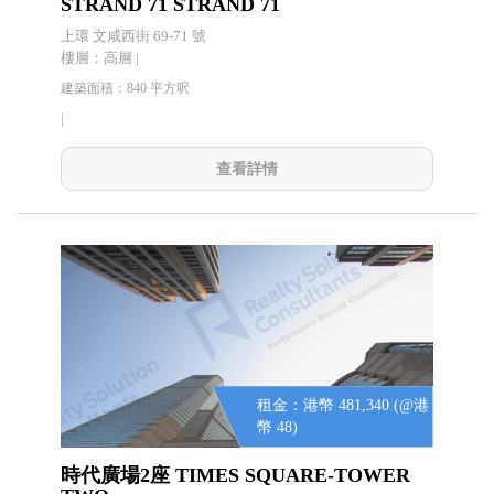
STRAND 71 STRAND 71
上環 文咸西街 69-71 號
樓層：高層 |
建築面積：840 平方呎
|
查看詳情
租金：港幣 481,340 (@港
幣 48)
時代廣場2座 TIMES SQUARE-TOWER