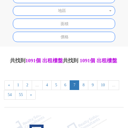
地區
共找到
1091個
出租樓盤
共找到
1091個
出租樓盤
«
1
2
...
4
5
6
7
8
9
10
...
54
55
»