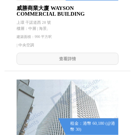
威勝商業大廈 WAYSON
COMMERCIAL BUILDING
上環 干諾道西 28 號
樓層：中層 | 海景;
建築面積：990 平方呎
|
中央空調
查看詳情
租金：港幣 60,180 (@港
幣 30)