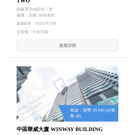
TWO
銅鑼灣 勿地臣街 1 號
樓層：高層 | 部份海景;
建築面積：10,028 平方呎
全裝修; |
中央空調
查看詳情
租金：港幣 20,640 (@港
幣 40)
中區華威大廈 WINWAY BUILDING