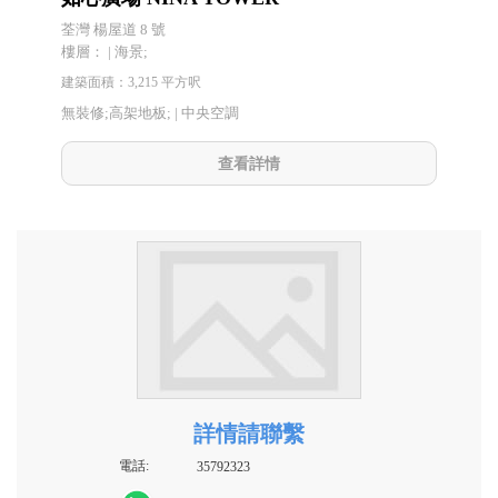
荃灣 楊屋道 8 號
樓層： | 海景;
建築面積：3,215 平方呎
無裝修;高架地板; |
中央空調
查看詳情
詳情請聯繫
電話:
35792323