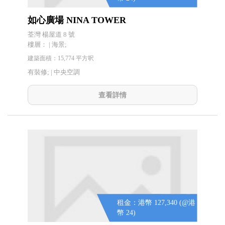
如心廣場 NINA TOWER
荃灣 楊屋道 8 號
樓層： | 海景;
建築面積：15,774 平方呎
有裝修; |
中央空調
查看詳情
租金：港幣 127,340 (@港
幣 24)