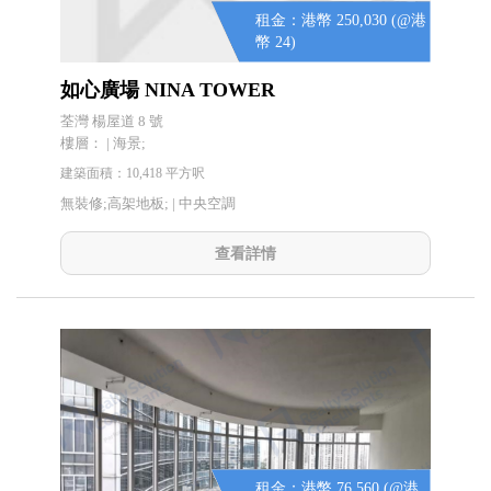
租金：港幣 250,030 (@港
幣 24)
如心廣場 NINA TOWER
荃灣 楊屋道 8 號
樓層： | 海景;
建築面積：10,418 平方呎
無裝修;高架地板; |
中央空調
查看詳情
租金：港幣 76,560 (@港