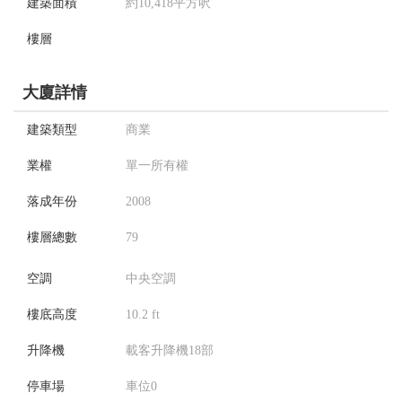
建築面積
約10,418平方呎
樓層
大廈詳情
建築類型
商業
業權
單一所有權
落成年份
2008
樓層總數
79
空調
中央空調
樓底高度
10.2 ft
升降機
載客升降機18部
停車場
車位0