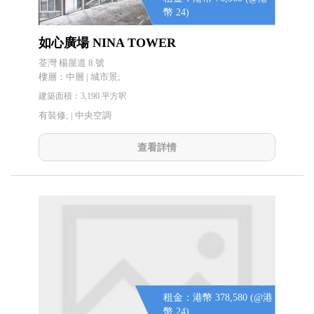
幣 24)
如心廣場 NINA TOWER
荃灣 楊屋道 8 號
樓層：中層 | 城市景;
建築面積：3,190 平方呎
有裝修; |
中央空調
查看詳情
租金：港幣 378,580 (@港
幣 24)