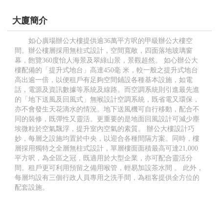
大廈簡介
如心廣場辦公大樓提供逾36萬平方呎的甲級辦公大樓空
間。辦公樓層採用無柱式設計，空間寬敞，四面落地玻璃窗
幕，飽覽360度怡人海景及翠綠山景，景觀超然。 如心辦公大
樓配備的「提升式地台」高達450毫 米，較一般之提升式地台
高出逾一倍，以便租戶有足夠空間鋪設各種基本設施，如電
話，電源及資訊數據等系統及線路。而空調系統則引進最先進
的「地下送風及回風式」無喉設計空調系統，既省電又環保，
亦不會發生天花滴水的情況。地下送風機可自行移動，配合不
同的裝修，既彈性又靈活。更重要的是地面回風設計可減少塵
埃微粒於空氣飄浮，提升室內空氣的素質。 辦公大樓設計巧
妙，每層之設施均置於中央，以迎合各種間隔方案。同時，樓
層採用獨特之全層無柱式設計，單層樓面面積最高可達21,000
平方呎，為全區之冠，既適用於大型企業，亦可配合靈活分
間。租戶更可利用預留之備用喉管，輕易加設茶水間 。 此外，
每層均設有三個行政人員專用之洗手間，為租客提供全方位的
配套設施。