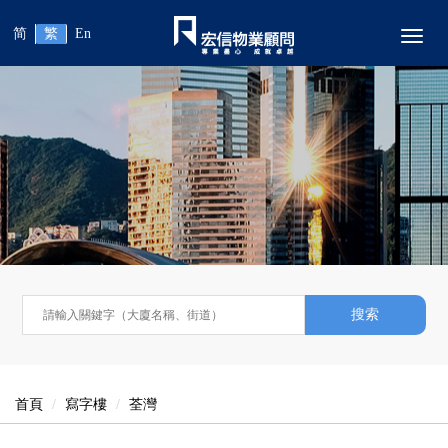
简
繁
En
Toggl
搜索
首頁
寫字樓
荃灣