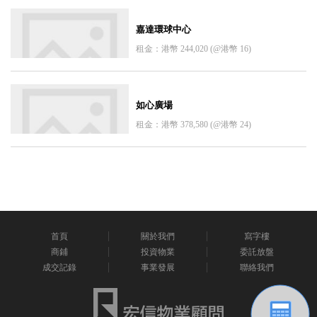
嘉達環球中心
租金：港幣 244,020 (@港幣 16)
如心廣場
租金：港幣 378,580 (@港幣 24)
首頁
關於我們
寫字樓
商鋪
投資物業
委託放盤
成交記錄
事業發展
聯絡我們