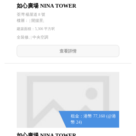
如心廣場 NINA TOWER
荃灣 楊屋道 8 號
樓層： | 開揚景;
建築面積：5,306 平方呎
全裝修; |
中央空調
查看詳情
租金：港幣 77,160 (@港
幣 24)
如心廣場 NINA TOWER