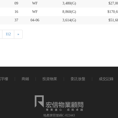
09
WF
3,480(G)
$27,0
16
WF
8,860(G)
$170,6
37
04-06
3,614(G)
$51,6
112
»
寫字樓
商鋪
投資物業
委託放盤
成交記錄
地產牌照號碼C-022443