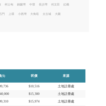
鐘
柯士甸
銅鑼灣
中環
長沙灣
何文田
紅磡
石門
上環
小西灣
大角咀
太古城
大圍
($)
呎價
來源
99,736
$10,516
土地註冊處
40,000
$15,300
土地註冊處
99,310
$15,974
土地註冊處