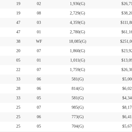
19
02
1,936(G)
$26,7
19
08
2,729(G)
$38,2
47
03
4,359(G)
$111,8
47
01
2,780(G)
$61,1
38
WF
18,085(G)
$251,0
20
07
1,860(G)
$23,9
05
01
1,011(G)
$13,0
22
07
1,759(G)
$26,3
33
06
581(G)
$5,00
28
06
814(G)
$6,02
33
05
581(G)
$4,34
25
07
985(G)
$8,17
25
06
773(G)
$6,41
25
05
704(G)
$5,67