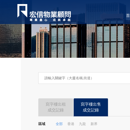
首
寫字樓出租
寫字樓出售
成交記錄
成交記錄
區域
全部
香港
九龍
新界