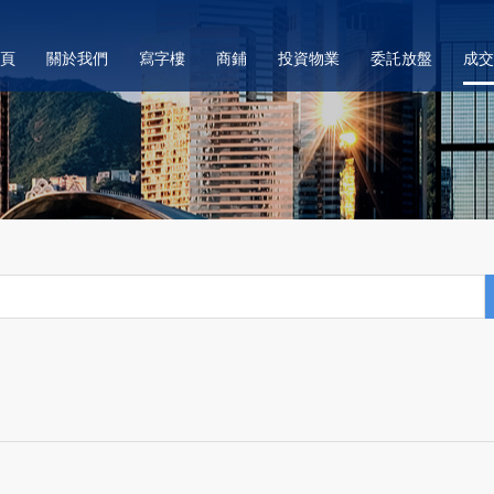
頁
關於我們
寫字樓
商鋪
投資物業
委託放盤
成交