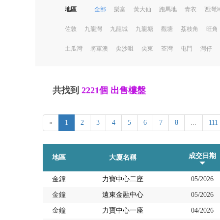
地區
全部
樂富
黃大仙
跑馬地
青衣
西灣
佐敦
九龍灣
九龍城
九龍塘
觀塘
荔枝角
旺角
土瓜灣
將軍澳
尖沙咀
尖東
荃灣
屯門
灣仔
共找到
2221個
出售樓盤
«
1
2
3
4
5
6
7
8
...
111
成交日期
地區
大廈名稱
金鐘
力寶中心二座
05/2026
金鐘
遠東金融中心
05/2026
金鐘
力寶中心一座
04/2026