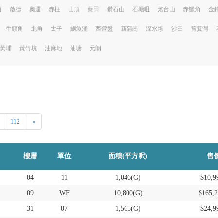
河
啟德
奧運
赤柱
山頂
藍田
鑽石山
石塘咀
炮台山
赤鱲角
金
牛頭角
北角
太子
鰂魚涌
西營盤
新蒲崗
深水埗
沙田
筲箕灣
黃埔
黃竹坑
油麻地
油塘
元朗
112
»
樓層
單位
面積(平方呎)
售價
04
11
1,046(G)
$10,9
09
WF
10,800(G)
$165,2
31
07
1,565(G)
$24,9