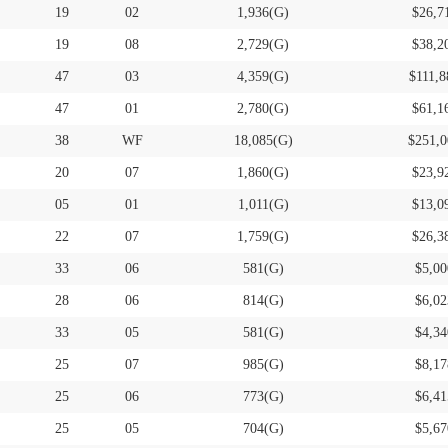
19
02
1,936(G)
$26,7
19
08
2,729(G)
$38,2
47
03
4,359(G)
$111,8
47
01
2,780(G)
$61,1
38
WF
18,085(G)
$251,0
20
07
1,860(G)
$23,9
05
01
1,011(G)
$13,0
22
07
1,759(G)
$26,3
33
06
581(G)
$5,00
28
06
814(G)
$6,02
33
05
581(G)
$4,34
25
07
985(G)
$8,17
25
06
773(G)
$6,41
25
05
704(G)
$5,67