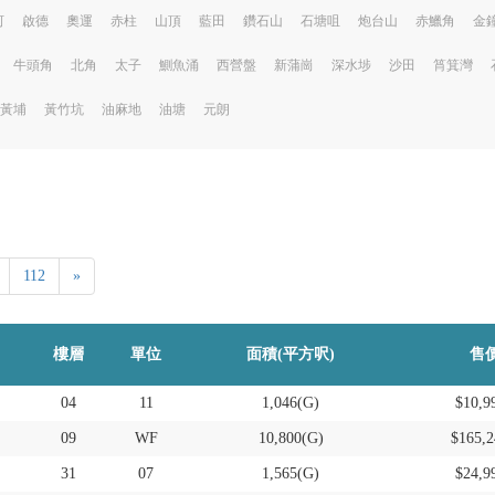
河
啟德
奧運
赤柱
山頂
藍田
鑽石山
石塘咀
炮台山
赤鱲角
金
牛頭角
北角
太子
鰂魚涌
西營盤
新蒲崗
深水埗
沙田
筲箕灣
黃埔
黃竹坑
油麻地
油塘
元朗
112
»
樓層
單位
面積(平方呎)
售價
04
11
1,046(G)
$10,9
09
WF
10,800(G)
$165,2
31
07
1,565(G)
$24,9