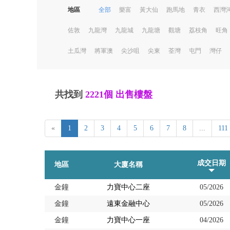
地區
全部
樂富
黃大仙
跑馬地
青衣
西灣
佐敦
九龍灣
九龍城
九龍塘
觀塘
荔枝角
旺角
土瓜灣
將軍澳
尖沙咀
尖東
荃灣
屯門
灣仔
共找到
2221個
出售樓盤
«
1
2
3
4
5
6
7
8
...
111
成交日期
地區
大廈名稱
金鐘
力寶中心二座
05/2026
金鐘
遠東金融中心
05/2026
金鐘
力寶中心一座
04/2026