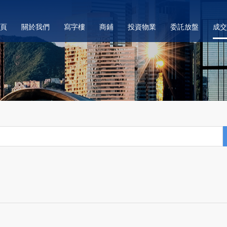
頁
關於我們
寫字樓
商鋪
投資物業
委託放盤
成交