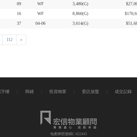
09
WF
3,480(G)
$27,0
16
WF
8,860(G)
$170,6
37
04-06
3,614(G)
$51,6
112
»
寫字樓
商鋪
投資物業
委託放盤
成交記錄
地產牌照號碼C-022443