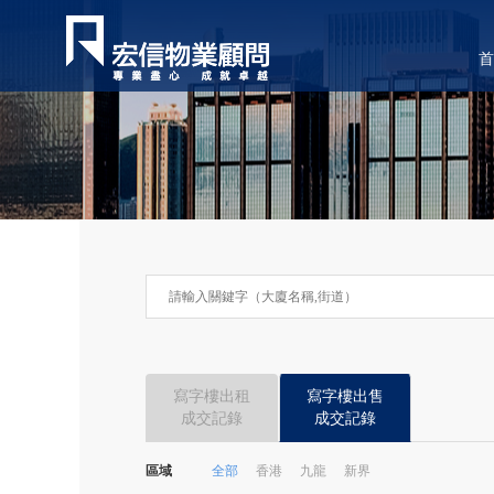
首
寫字樓出租
寫字樓出售
成交記錄
成交記錄
區域
全部
香港
九龍
新界