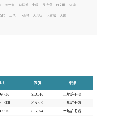
鐘
柯士甸
銅鑼灣
中環
長沙灣
何文田
紅磡
石門
上環
小西灣
大角咀
太古城
大圍
($)
呎價
來源
99,736
$10,516
土地註冊處
40,000
$15,300
土地註冊處
99,310
$15,974
土地註冊處