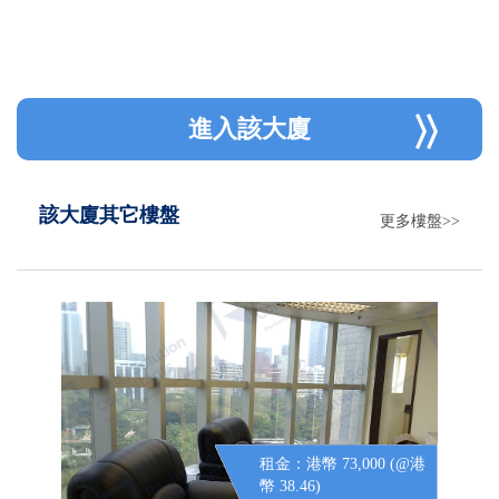
進入該大廈
該大廈其它樓盤
更多樓盤>>
租金：港幣 73,000 (@港
幣 38.46)