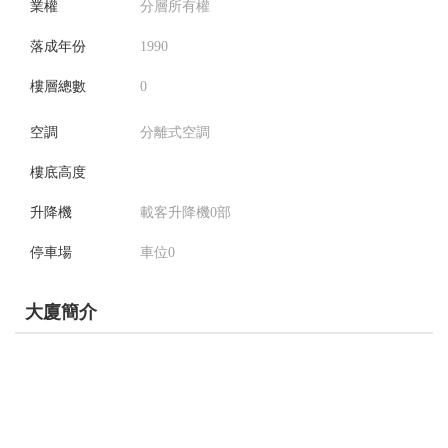
業權
分層所有權
落成年份
1990
樓層總數
0
空調
分離式空調
樓底高度
升降機
載客升降機0部
停車場
車位0
大廈簡介