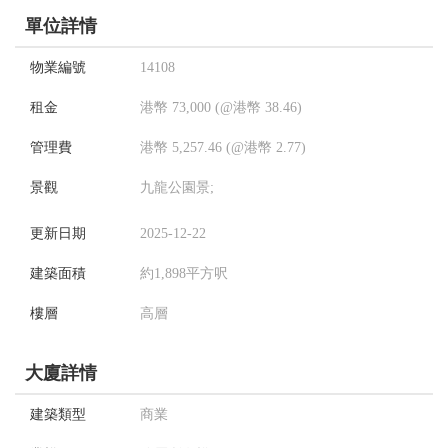
單位詳情
物業編號
14108
租金
港幣 73,000 (@港幣 38.46)
管理費
港幣 5,257.46 (@港幣 2.77)
景觀
九龍公園景;
更新日期
2025-12-22
建築面積
約1,898平方呎
樓層
高層
大廈詳情
建築類型
商業