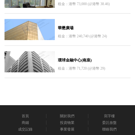
租金：港幣 73,000 (@港幣 38.46)
華懋廣場
租金：港幣 240,740 (@港幣 24)
環球金融中心(南座)
租金：港幣 71,720 (@港幣 29)
首頁
關於我們
寫字樓
商鋪
投資物業
委託放盤
成交記錄
事業發展
聯絡我們