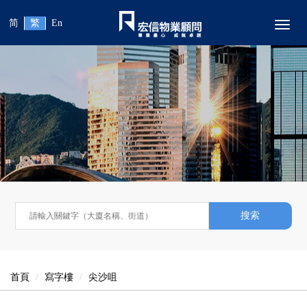
简
繁
En
Toggl
搜索
首頁
寫字樓
尖沙咀