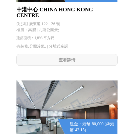
中港中心 CHINA HONG KONG
CENTRE
尖沙咀 廣東道 122-126 號
樓層：高層 | 九龍公園景;
建築面積：1,898 平方呎
有裝修;分體冷氣; |
分離式空調
查看詳情
租金：港幣 80,000 (@港
幣 42.15)