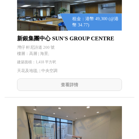
租金：港幣 49,300 (@港
幣 34.77)
新銀集團中心 SUN'S GROUP CENTRE
灣仔 軒尼詩道 200 號
樓層：高層 | 海景;
建築面積：1,418 平方呎
天花及地毯; |
中央空調
查看詳情