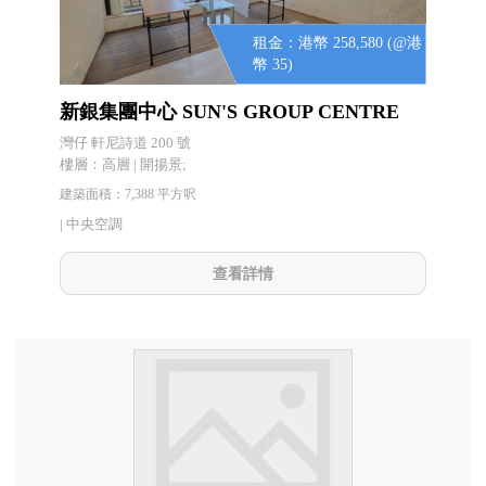
租金：港幣 258,580 (@港
幣 35)
新銀集團中心 SUN'S GROUP CENTRE
灣仔 軒尼詩道 200 號
樓層：高層 | 開揚景;
建築面積：7,388 平方呎
|
中央空調
查看詳情