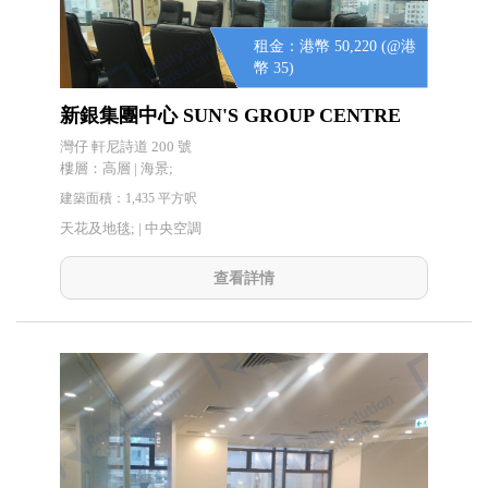
租金：港幣 50,220 (@港
幣 35)
新銀集團中心 SUN'S GROUP CENTRE
灣仔 軒尼詩道 200 號
樓層：高層 | 海景;
建築面積：1,435 平方呎
天花及地毯; |
中央空調
查看詳情