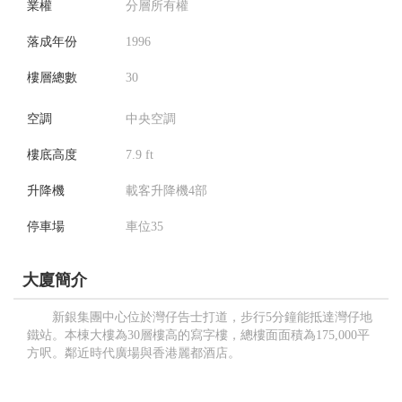
業權
分層所有權
落成年份
1996
樓層總數
30
空調
中央空調
樓底高度
7.9 ft
升降機
載客升降機4部
停車場
車位35
大廈簡介
新銀集團中心位於灣仔告士打道，步行5分鐘能抵達灣仔地
鐵站。本棟大樓為30層樓高的寫字樓，總樓面面積為175,000平
方呎。鄰近時代廣場與香港麗都酒店。