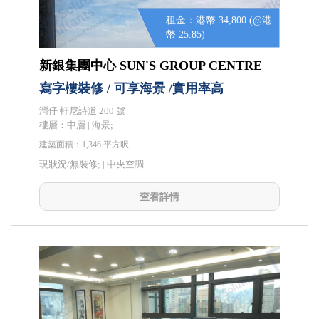
租金：港幣 34,800 (@港
幣 25.85)
新銀集團中心 SUN'S GROUP CENTRE
寫字樓裝修 / 可享海景 /實用率高
灣仔 軒尼詩道 200 號
樓層：中層 | 海景;
建築面積：1,346 平方呎
現狀況/無裝修; |
中央空調
查看詳情