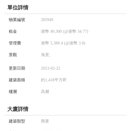
單位詳情
物業編號
285949
租金
港幣 49,300 (@港幣 34.77)
管理費
港幣 5,388.4 (@港幣 3.8)
景觀
海景;
更新日期
2023-02-22
建築面積
約1,418平方呎
樓層
高層
大廈詳情
建築類型
商業