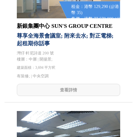
租金：港幣 129,290 (@港
幣 35)
售價：港幣 77,570,000 (@
港幣 21,000)
新銀集團中心 SUN'S GROUP CENTRE
尊享全海景會議室; 附來去水; 對正電梯;
起租期你話事
灣仔 軒尼詩道 200 號
樓層：中層 | 開揚景;
建築面積：3,694 平方呎
有裝修; |
中央空調
查看詳情