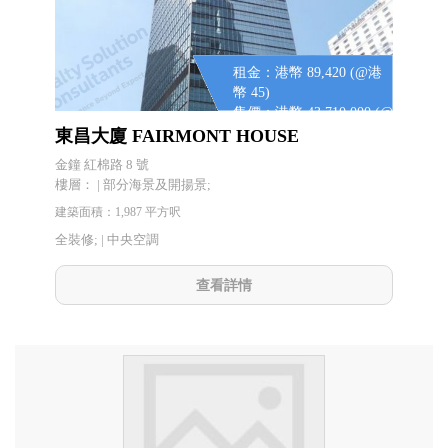
租金：港幣 89,420 (@港
幣 45)
售價：港幣 43,710,000 (@
港幣 22,000)
東昌大廈 FAIRMONT HOUSE
金鐘 紅棉路 8 號
樓層： | 部分海景及開揚景;
建築面積：1,987 平方呎
全裝修; |
中央空調
查看詳情