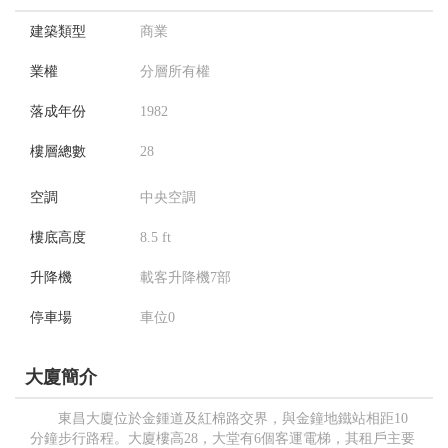
建築類型
商業
業權
分層所有權
落成年份
1982
樓層總數
28
空調
中央空調
樓底高度
8.5 ft
升降機
載客升降機7部
停車場
車位0
大廈簡介
東昌大廈位於金鍾道及紅棉路交界，與金鐘地鐵站相距10
分鐘步行路程。大廈樓高28，大堂有6個客運電梯，其租戶主要