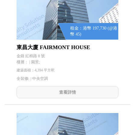
租金：港幣 197,730 (@港
幣 45)
東昌大廈 FAIRMONT HOUSE
金鐘 紅棉路 8 號
樓層： | 園景;
建築面積：4,394 平方呎
全裝修; |
中央空調
查看詳情