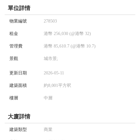
單位詳情
物業編號
278503
租金
港幣 256,030 (@港幣 32)
管理費
港幣 85,610.7 (@港幣 10.7)
景觀
城市景;
更新日期
2026-05-11
建築面積
約8,001平方呎
樓層
中層
大廈詳情
建築類型
商業