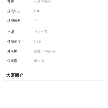
業權
分層所有權
落成年份
1987
樓層總數
32
空調
中央空調
樓底高度
7.9 ft
升降機
載客升降機7部
停車場
車位25
大廈簡介