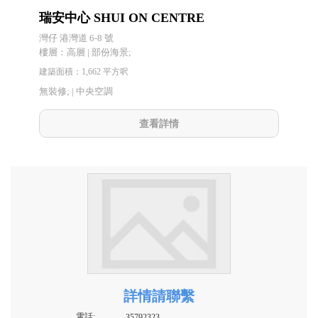
瑞安中心 SHUI ON CENTRE
灣仔 港灣道 6-8 號
樓層：高層 | 部份海景;
建築面積：1,662 平方呎
無裝修; |
中央空調
查看詳情
詳情請聯繫
電話:
35792323