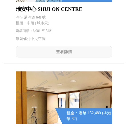
瑞安中心 SHUI ON CENTRE
灣仔 港灣道 6-8 號
樓層：中層 | 城市景;
建築面積：8,001 平方呎
無裝修; |
中央空調
查看詳情
租金：港幣 152,480 (@港
幣 32)