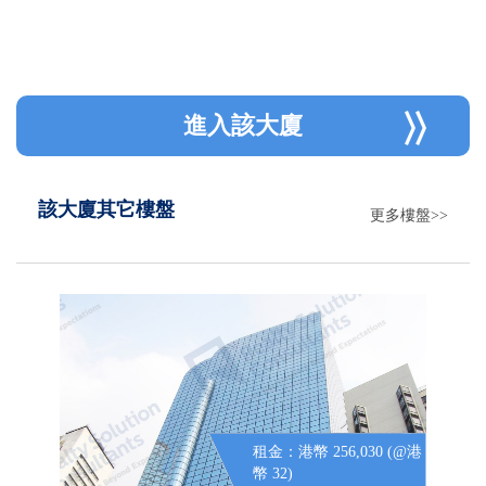
進入該大廈
該大廈其它樓盤
更多樓盤>>
租金：港幣 256,030 (@港
幣 32)