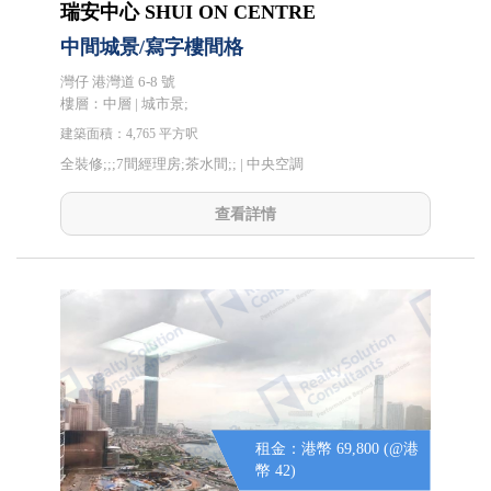
瑞安中心 SHUI ON CENTRE
中間城景/寫字樓間格
灣仔 港灣道 6-8 號
樓層：中層 | 城市景;
建築面積：4,765 平方呎
全裝修;;;7間經理房;茶水間;; |
中央空調
查看詳情
租金：港幣 69,800 (@港
幣 42)