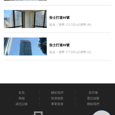
告士打道88號
租金：港幣 115,520 (@港幣 40)
告士打道88號
租金：港幣 177,650 (@港幣 41)
首頁
關於我們
寫字樓
商鋪
投資物業
委託放盤
成交記錄
事業發展
聯絡我們