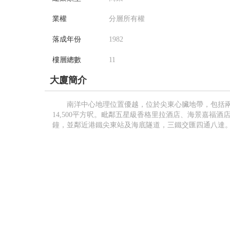
業權
分層所有權
落成年份
1982
樓層總數
11
大廈簡介
南洋中心地理位置優越，位於尖東心臟地帶，包括兩幢
14,500平方呎。毗鄰五星級香格里拉酒店、海景嘉福
鐘，並鄰近港鐵尖東站及海底隧道，三鐵交匯四通八達