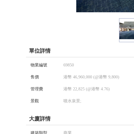
單位詳情
物業編號
69850
售價
港幣 46,960,000 (@港幣 9,800)
管理費
港幣 22,825 (@港幣 4.76)
景觀
噴水泉景;
大廈詳情
建築類型
商業