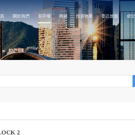
頁
關於我們
寫字樓
商鋪
投資物業
委託放盤
成交
OCK 2