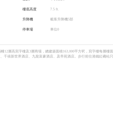
樓底高度
7.5 ft.
升降機
載客升降機5部
停車場
車位0
12層高寫字樓及3層商場，總建築面積163,000平方呎，寫字樓每層樓
酒店、千禧新世界酒店、九龍富豪酒店、及帝苑酒店。步行前往港鐵紅磡站只
。