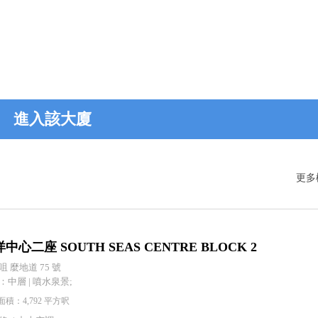
進入該大廈
更多
中心二座 SOUTH SEAS CENTRE BLOCK 2
咀 麼地道 75 號
：中層 | 噴水泉景;
積：4,792 平方呎