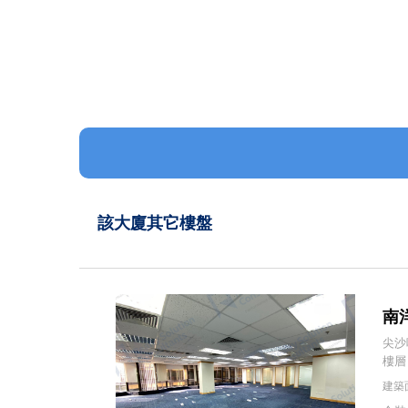
該大廈其它樓盤
南洋
尖沙
樓層
建築面