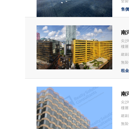
全裝修
售價：
南洋
尖沙
樓層
建築面
無裝修
租金：
南洋
尖沙
樓層
建築面
無裝修