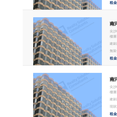
租金：
南洋
尖沙
樓層
建築面
無裝修
租金：
南洋
尖沙
樓層
建築面
現狀
租金：